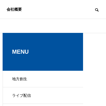
会社概要
スタッフブログ
スタッフブログ
MENU
地方創生
社員の特技を紹介します！～M
社員の特技を
uchichiさん編～
risさん編～
総合企画コ
ライブ配信
SPタイムズ
ンサルティ
株式会社
ング