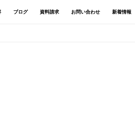
容
ブログ
資料請求
お問い合わせ
新着情報
フブログ
スタッフブログ
リット配信に欠かせな
血沸き肉躍る！パラクライミ
(マイナスワン)につい
ングの世界！
ライブ配信
動画制作
教材制作