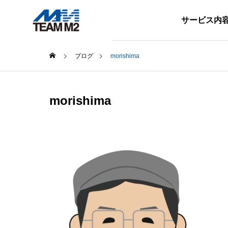
サービス内
ブログ
morishima
スタッフブログ
スタッ
morishima
BLOG
SERVICE
ブログ
サービス内容
！～O
勤続5年表彰！ 4名の社員が
ハイブ
社長から表彰されました
いN-1
て！
地方創生