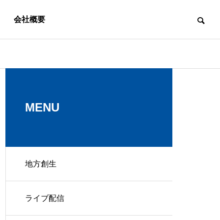
会社概要
スタッフブログ
スタッフブログ
MENU
地方創生
社員の特技を紹介します！～M
社員の特技を
uchichiさん編～
risさん編～
総合企画コ
ライブ配信
SPタイムズ
ンサルティ
株式会社
ング