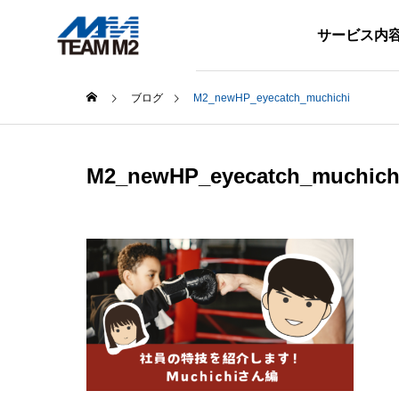
サービス内
ブログ
M2_newHP_eyecatch_muchichi
スタッフブログ
スタッ
M2_newHP_eyecatch_muchich
BLOG
SERVICE
ブログ
サービス内容
！～O
勤続5年表彰！ 4名の社員が
ハイブ
社長から表彰されました
いN-1
て！
地方創生