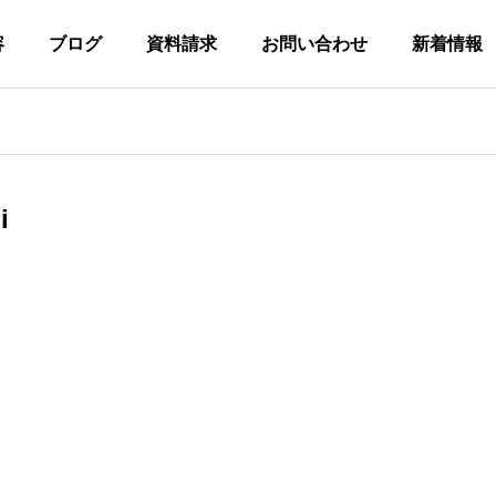
容
ブログ
資料請求
お問い合わせ
新着情報
フブログ
スタッフブログ
i
リット配信に欠かせな
血沸き肉躍る！パラクライミ
(マイナスワン)につい
ングの世界！
ライブ配信
動画制作
教材制作