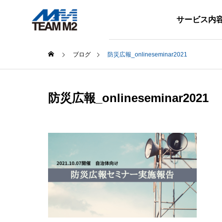
サービス内
ブログ
防災広報_onlineseminar2021
スタッフブログ
スタッ
防災広報_onlineseminar2021
BLOG
SERVICE
ブログ
サービス内容
！～O
勤続5年表彰！ 4名の社員が
ハイブ
社長から表彰されました
いN-1
て！
地方創生