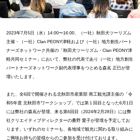
2023年7月5日（水）14:00〜16:00、（一社）秋田犬ツーリズム
主催・（一社）Clan PEONY津軽および（一社）地方創生パート
ナーズネットワーク共催の「秋田犬ツーリズム・Clan PEONY津
軽共同セミナー」において、弊社の代表であり（一社）地方創生
パートナーズネットワーク副代表理事をつとめる森嶌 正巳が登
壇いたします。
また、全6回で開催される北秋田市産業部 商⼯観光課主催の「令
和5年度 北秋田市ワークショップ」では第１回目となった6月1日
には弊社の森嶌が登壇、来る第6回目（2024年2月28日）には弊
社クリエイティブディレクターの桑野 愛子が登壇を予定してお
ります。いずれのセミナーも、各地域で観光に関わる取り組みに
ご興味お持ちの皆様からのご参加を受け付けております。